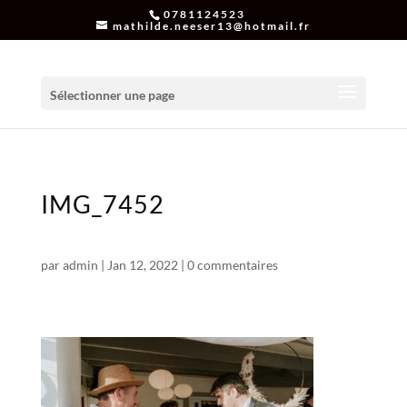
0781124523
mathilde.neeser13@hotmail.fr
Sélectionner une page
IMG_7452
par
admin
|
Jan 12, 2022
|
0 commentaires