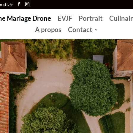
ail.fr
he Mariage Drone
EVJF
Portrait
Culinai
A propos
Contact