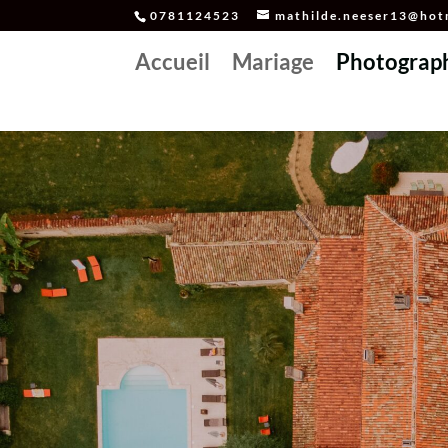
0781124523
mathilde.neeser13@hotm
Accueil
Mariage
Photograp