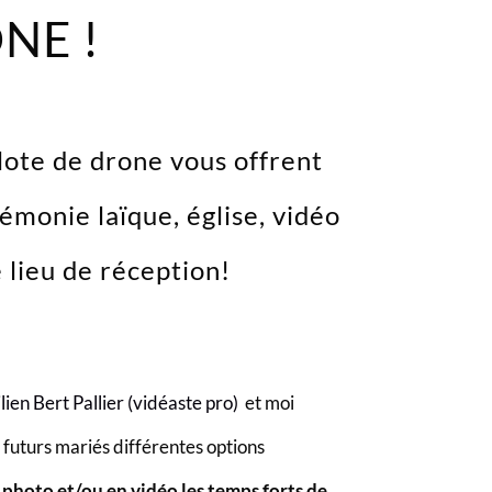
NE !
lote de drone vous offrent
émonie laïque, église, vidéo
 lieu de réception!
ien Bert Pallier (vidéaste pro)
et moi
futurs mariés différentes options
n
photo et/ou en vidéo les temps forts de