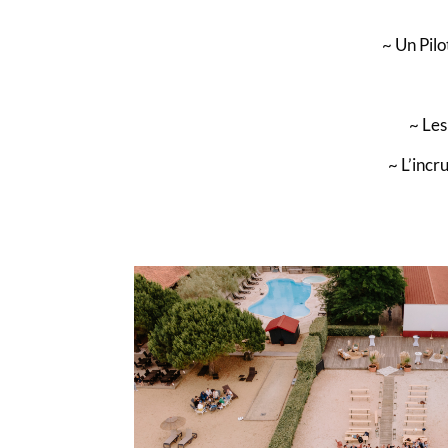
~ Un Pil
~ Les
~ L’incr