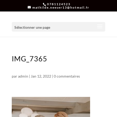
0781124523
mathilde.neeser13@hotmail.fr
Sélectionner une page
IMG_7365
par
admin
|
Jan 12, 2022
|
0 commentaires