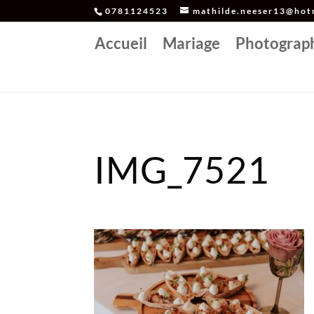
0781124523
mathilde.neeser13@hotm
Accueil
Mariage
Photograp
IMG_7521