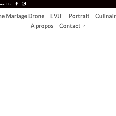
ail.fr
he Mariage Drone
EVJF
Portrait
Culinai
A propos
Contact