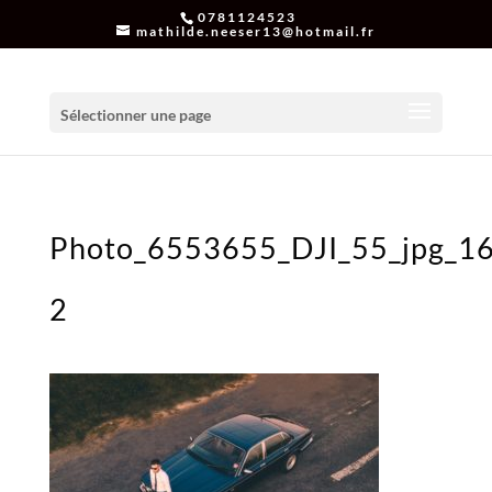
0781124523
mathilde.neeser13@hotmail.fr
Sélectionner une page
Photo_6553655_DJI_55_jpg_1
2