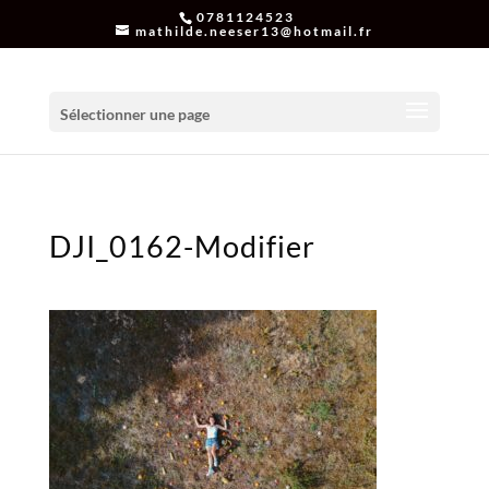
0781124523
mathilde.neeser13@hotmail.fr
Sélectionner une page
DJI_0162-Modifier