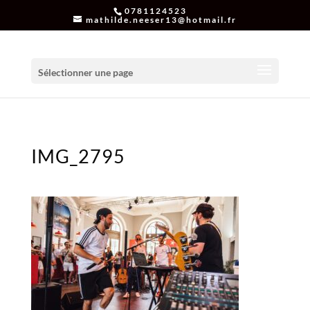
0781124523
mathilde.neeser13@hotmail.fr
Sélectionner une page
IMG_2795