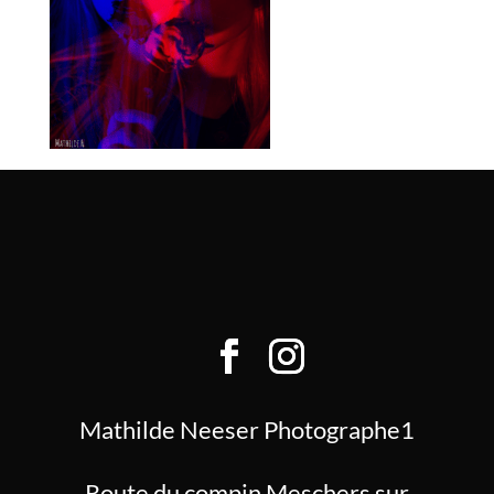
Mathilde Neeser Photographe1
Route du compin Meschers sur