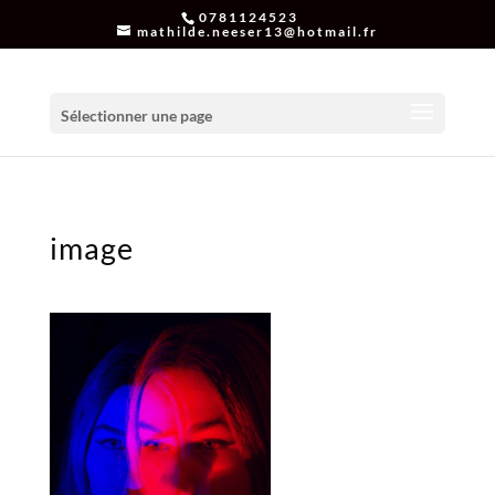
0781124523
mathilde.neeser13@hotmail.fr
Sélectionner une page
image