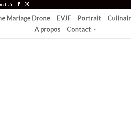
ail.fr
he Mariage Drone
EVJF
Portrait
Culinai
A propos
Contact