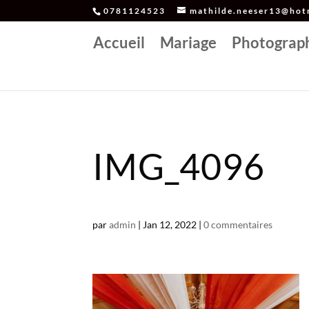
0781124523
mathilde.neeser13@hotm
Accueil
Mariage
Photograp
IMG_4096
par
admin
|
Jan 12, 2022
|
0 commentaires